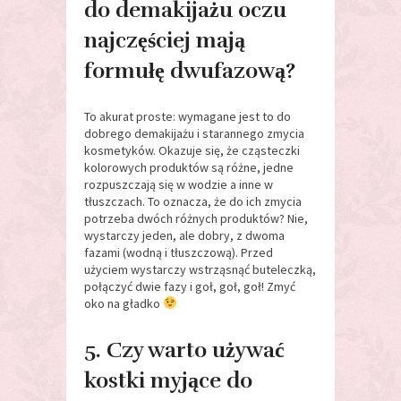
do demakijażu oczu
najczęściej mają
formułę dwufazową?
To akurat proste: wymagane jest to do
dobrego demakijażu i starannego zmycia
kosmetyków. Okazuje się, że cząsteczki
kolorowych produktów są różne, jedne
rozpuszczają się w wodzie a inne w
tłuszczach. To oznacza, że do ich zmycia
potrzeba dwóch różnych produktów? Nie,
wystarczy jeden, ale dobry, z dwoma
fazami (wodną i tłuszczową). Przed
użyciem wystarczy wstrząsnąć buteleczką,
połączyć dwie fazy i goł, goł, goł! Zmyć
oko na gładko
5. Czy warto używać
kostki myjące do