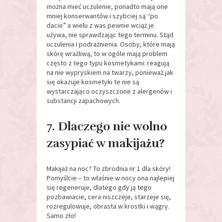
można mieć uczulenie, ponadto mają one
mniej konserwantów i szybciej są “po
dacie” a wielu z was pewnie wciąż je
używa, nie sprawdzając tego terminu. Stąd
uczulenia i podrażnienia. Osoby, które mają
skórę wrażliwą, to w ogóle mają problem
często z tego typu kosmetykami: reagują
na nie wypryskiem na twarzy, ponieważ jak
się okazuje kosmetyki te nie są
wystarczająco oczyszczone z alergenów i
substancji zapachowych.
7. Dlaczego nie wolno
zasypiać w makijażu?
Makijaż na noc? To zbrodnia nr 1 dla skóry!
Pomyślcie – to właśnie w nocy ona najlepiej
się regeneruje, dlatego gdy ją tego
pozbawiacie, cera niszczeje, starzeje się,
rozregulowuje, obrasta w krostki i wągry.
Samo zło!