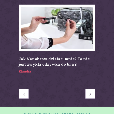
Jak Nanobrow działa u mnie? To nie
Tusz do 
jest zwykła odżywka do brwi!
Recenzj
Klaudia
Klaudia
© BLOG O URODZIE, KOSMETYKACH I