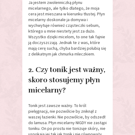
Ja jestem zwolenniczką płynu
micelarnego, ale tylko dlatego, że moja
cera jest mieszana w kierunku tłustej. Płyn
micelarny doskonale ja domywa i
wychwytuje również cząsteczki sebum,
którego u mnie niestety jest za dużo.
Wszystko dzięki micelom, to one tak fajnie
ją doczyszczają. Jednak te z was, które
mają cerę suchą, chyba bardziej polubią się
z delikatnym jak chmurka mleczkiem.
2. Czy tonik jest ważny,
skoro stosujemy płyn
micelarny?
Tonik jest zawsze ważny. To król
pielęgnacji, nie pozwólcie by zniknął z
waszej łazienki. Nie pozwólcie, by odszedł
do lamusa. Płyn micelarny NIGDY nie zastąpi
toniku. On po prostu nie tonizuje skóry, nie
uspokaja jej tak jak tonik i nie równoważy