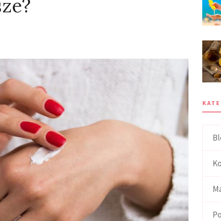
sze?
KATE
Bl
Ko
Ma
Po