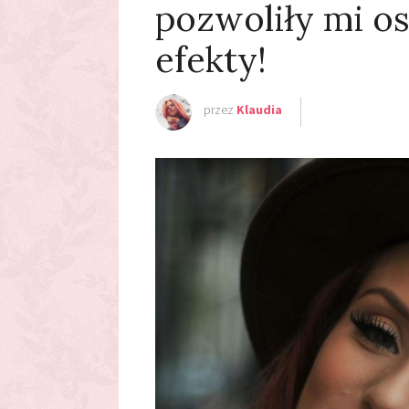
pozwoliły mi o
efekty!
przez
Klaudia