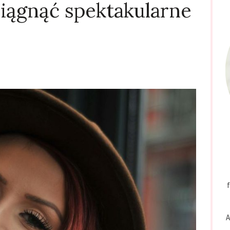
siągnąć spektakularne
f
A