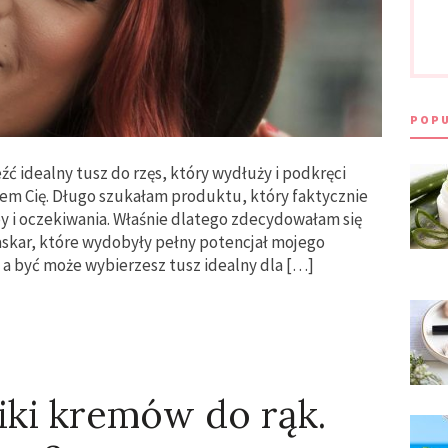
POPU
źć idealny tusz do rzęs, który wydłuży i podkręci
em Cię. Długo szukałam produktu, który faktycznie
y i oczekiwania. Właśnie dlatego zdecydowałam się
askar, które wydobyły pełny potencjał mojego
 a być może wybierzesz tusz idealny dla […]
niki kremów do rąk.