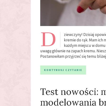
D
ziewczyny! Dzisiaj opow
kremie do rąk. Mam ich m
każdym miejscu w domu
uwagę głównie na zapach kremu. Nieszc
Postanowiłam przyjrzeć się temu bliżej
KONTYNUUJ CZYTANIE
Test nowości: 
modelowania b