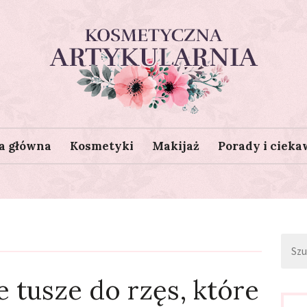
Kosmetyczna Artykularnia
a główna
Kosmetyki
Makijaż
Porady i cieka
Szuka
e tusze do rzęs, które