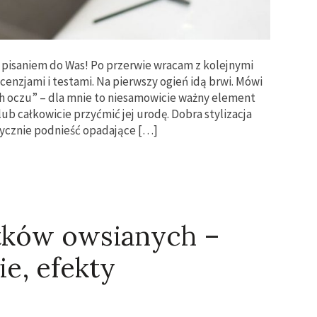
a pisaniem do Was! Po przerwie wracam z kolejnymi
enzjami i testami. Na pierwszy ogień idą brwi. Mówi
ch oczu” – dla mnie to niesamowicie ważny element
ub całkowicie przyćmić jej urodę. Dobra stylizacja
tycznie podnieść opadające […]
tków owsianych –
ie, efekty