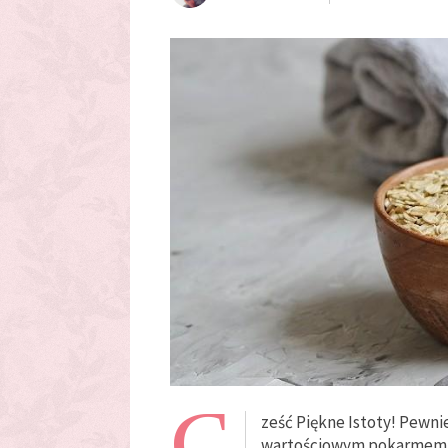
C
ześć Piękne Istoty! Pewnie
wartościowym pokarmem. W