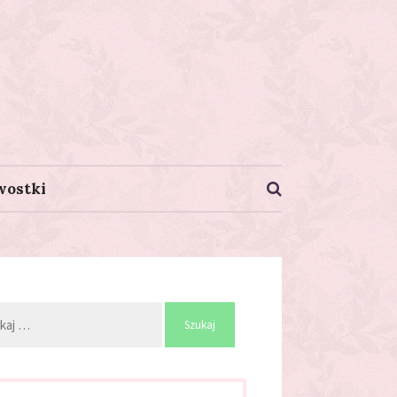
wostki
j: