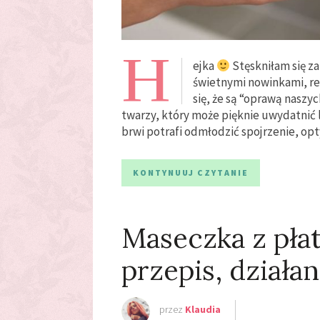
H
ejka
Stęskniłam się z
świetnymi nowinkami, rec
się, że są “oprawą naszy
twarzy, który może pięknie uwydatnić l
brwi potrafi odmłodzić spojrzenie, op
KONTYNUUJ CZYTANIE
Maseczka z pła
przepis, działan
przez
Klaudia