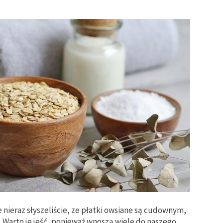
 nieraz słyszeliście, ze płatki owsiane są cudownym,
arto je jeść, ponieważ wnoszą wiele do naszego