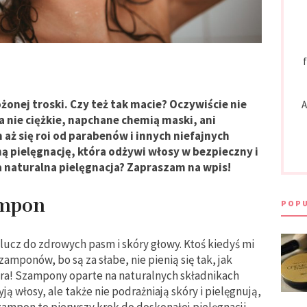
f
onej troski. Czy też tak macie? Oczywiście nie
A
a nie ciężkie, napchane chemią maski, ani
aż się roi od parabenów i innych niefajnych
ną pielęgnację, która odżywi włosy w bezpieczny i
 naturalna pielęgnacja? Zapraszam na wpis!
ampon
POPU
ucz do zdrowych pasm i skóry głowy. Ktoś kiedyś mi
amponów, bo są za słabe, nie pienią się tak, jak
ura! Szampony oparte na naturalnych składnikach
ą włosy, ale także nie podrażniają skóry i pielęgnują,
 szampon to pierwszy krok do doskonałej pielęgnacji