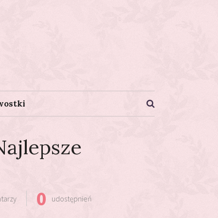
wostki
Najlepsze
0
tarzy
udostępnień