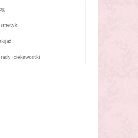
og
smetyki
kijaż
rady i ciekawostki