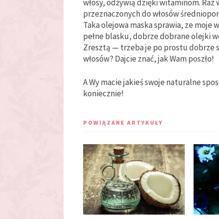
włosy, odżywią dzięki witaminom. Raz
przeznaczonych do włosów średniopor
Taka olejowa maska sprawia, ze moje wło
pełne blasku, dobrze dobrane olejki wca
Zresztą — trzeba je po prostu dobrze s
włosów? Dajcie znać, jak Wam poszło!
A Wy macie jakieś swoje naturalne spo
koniecznie!
POWIĄZANE ARTYKUŁY