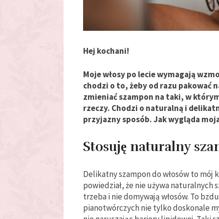
Hej kochani!
Moje włosy po lecie wymagają wzmoż
chodzi o to, żeby od razu pakować n
zmieniać szampon na taki, w którym 
rzeczy. Chodzi o naturalną i delikat
przyjazny sposób. Jak wygląda moja
Stosuję naturalny sz
Delikatny szampon do włosów to mój kl
powiedział, że nie używa naturalnych sz
trzeba i nie domywają włosów. To bzd
pianotwórczych nie tylko doskonale myj
nie naruszając bariery lipidowej. Taki