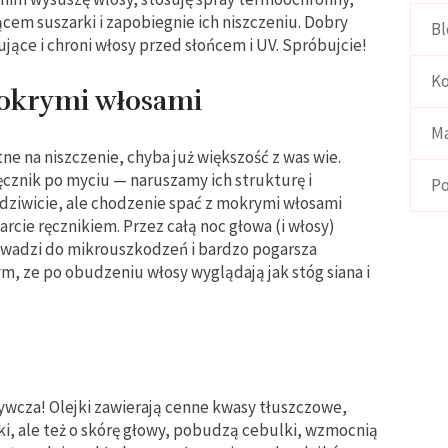
cem suszarki i zapobiegnie ich niszczeniu. Dobry
Bl
jące i chroni włosy przed słońcem i UV. Spróbujcie!
Ko
 mokrymi włosami
Ma
e na niszczenie, chyba już większość z was wie.
ęcznik po myciu — naruszamy ich strukturę i
Po
zdziwicie, ale chodzenie spać z mokrymi włosami
rcie ręcznikiem. Przez całą noc głowa (i włosy)
prowadzi do mikrouszkodzeń i bardzo pogarsza
m, ze po obudzeniu włosy wyglądają jak stóg siana i
ywcza! Olejki zawierają cenne kwasy tłuszczowe,
ki, ale też o skórę głowy, pobudzą cebulki, wzmocnią