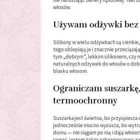
włosów.
Używam odżywki bez 
Silikony w wielu odżywkach są cienkie
tego oblepiają je i znacznie przeciążaj
tym „dobrym”, lekkim silikonem, czy ni
naturalnych odżywek do włosów o dobry
blasku włosom.
Ograniczam suszarkę, 
termoochronny
Suszarka jest świetna, bo przyspiesza c
jednocześnie mocno wysusza, bo wytrą
domu — nie sięgam po nią i dają włosom
sięgać, jestem także zabezpieczona: z