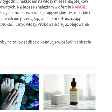
 w tygodniu nakładam na włosy mieszankę olejków
owatych. Najlepsze znalazłam w ofercie
NANOIL.
sy nie przesuszają się, stają się gładkie, miękkie i
le ich nie przeciążają ani nie przetłuszczają!
płukać i umyć włosy. Próbowaliście już olejowania
soby na to, by zadbać o kondycję włosów? Napiszcie