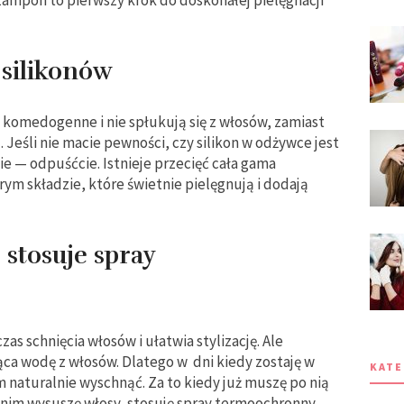
silikonów
, komedogenne i nie spłukują się z włosów, zamiast
ą. Jeśli nie macie pewności, czy silikon w odżywce jest
e — odpuśćcie. Istnieje przecięć cała gama
m składzie, które świetnie pielęgnują i dodają
stosuje spray
zas schnięcia włosów i ułatwia stylizację. Ale
ca wodę z włosów. Dlatego w dni kiedy zostaję w
KATE
 naturalnie wyschnąć. Za to kiedy już muszę po nią
anim wysuszę włosy, stosuję spray termoochronny,