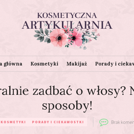
Kosmetyczna Artykularnia
a główna
Kosmetyki
Makijaż
Porady i cieka
ralnie zadbać o włosy? 
sposoby!
Brak komen
KOSMETYKI
PORADY I CIEKAWOSTKI