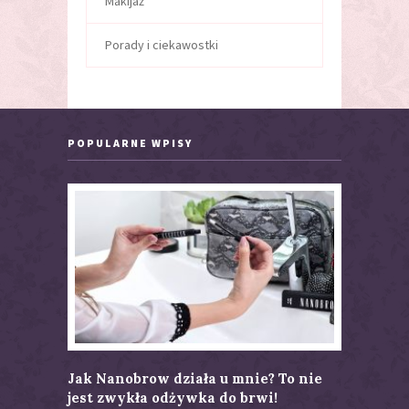
Makijaż
Porady i ciekawostki
POPULARNE WPISY
Jak Nanobrow działa u mnie? To nie
Tusz do 
jest zwykła odżywka do brwi!
Recenzj