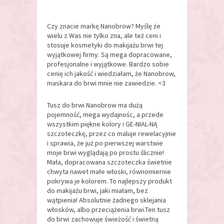
Czy znacie markę Nanobrow? Myślę że
wielu z Was nie tylko zna, ale też ceni i
stosuje kosmetyki do makijażu brwi tej
wyjątkowej firmy. Są mega dopracowane,
profesjonalne i wyjątkowe. Bardzo sobie
cenię ich jakość i wiedziałam, że Nanobrow,
maskara do brwi mnie nie zawiedzie. <3
Tusz do brwi Nanobrow ma dużą
pojemność, mega wydajnośc, a przede
wszystkim piękne kolory i GE-NIAL-NĄ
szczoteczkę, przez co maluje rewelacyjnie
i sprawia, że już po pierwszej warstwie
moje brwi wyglądają po prostu ślicznie!
Mała, dopracowana szczoteczka świetnie
chwyta nawet małe włoski, równomiernie
pokrywa je kolorem. To najlepszy produkt
do makijażu brwi, jaki miałam, bez
wątpienia! Absolutnie żadnego sklejania
włosków, albo przeciążenia brwi.Ten tusz
do brwi zachowuje świeżość i świetną