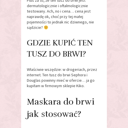
Plus za to, że ten tusz do brwi jest
dermatologicznie i oftalmologicznie
testowany. Ach, no i cena… cena jest
naprawdę ok, choć przy tej małej
pojemności to jednak nic dziwnego, nie
sądzicie?
GDZIE KUPIĆ TEN
TUSZ DO BRWI?
Właściwie wszędzie: w drogeriach, przez
internet. Ten tusz do brwi Sephora i
Douglas powinny mieć w ofercie… ja go
kupiłam w firmowym sklepie Kiko.
Maskara do brwi
jak stosować?