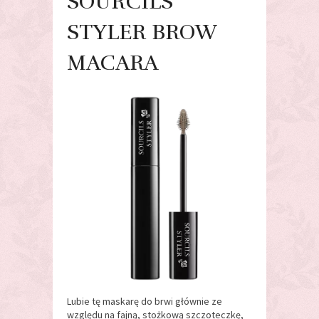
SOURCILS
STYLER BROW
MACARA
Lubie tę maskarę do brwi głównie ze
względu na fajną, stożkową szczoteczkę,