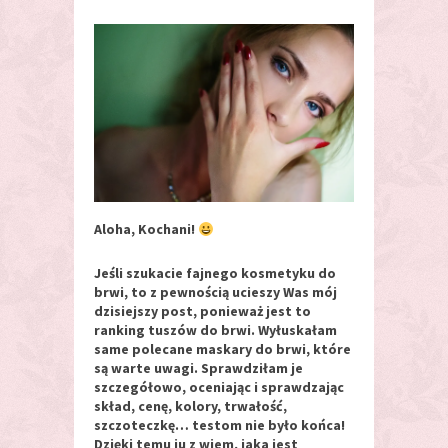
Aloha, Kochani!
Jeśli szukacie fajnego kosmetyku do
brwi, to z pewnością ucieszy Was mój
dzisiejszy post, ponieważ jest to
ranking tuszów do brwi. Wyłuskałam
same polecane maskary do brwi, które
są warte uwagi. Sprawdziłam je
szczegółowo, oceniając i sprawdzając
skład, cenę, kolory, trwałość,
szczoteczkę… testom nie było końca!
Dzięki temu ju z wiem, jaka jest