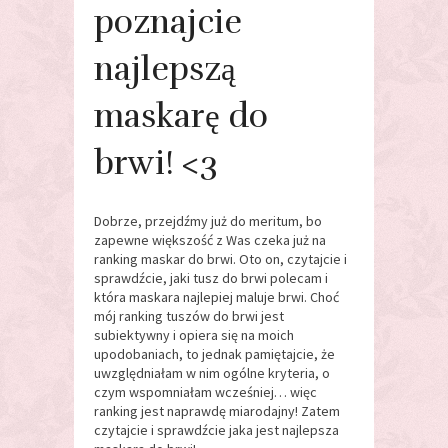
poznajcie
najlepszą
maskarę do
brwi! <3
Dobrze, przejdźmy już do meritum, bo
zapewne większość z Was czeka już na
ranking maskar do brwi. Oto on, czytajcie i
sprawdźcie, jaki tusz do brwi polecam i
która maskara najlepiej maluje brwi. Choć
mój ranking tuszów do brwi jest
subiektywny i opiera się na moich
upodobaniach, to jednak pamiętajcie, że
uwzględniałam w nim ogólne kryteria, o
czym wspomniałam wcześniej… więc
ranking jest naprawdę miarodajny! Zatem
czytajcie i sprawdźcie jaka jest najlepsza