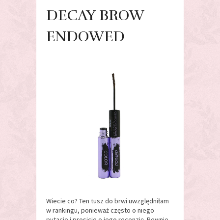
DECAY BROW
ENDOWED
Wiecie co? Ten tusz do brwi uwzględniłam
w rankingu, ponieważ często o niego
pytacie i prosicie o jego recenzję. Pewnie