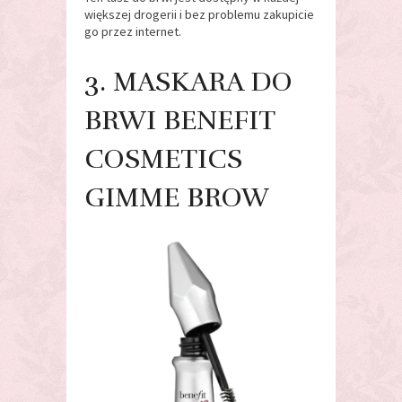
większej drogerii i bez problemu zakupicie
go przez internet.
3. MASKARA DO
BRWI BENEFIT
COSMETICS
GIMME BROW