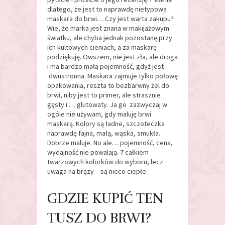
dlatego, że jest to naprawdę nietypowa
maskara do brwi… Czy jest warta zakupu?
Wie, że marka jest znana w makijażowym
światku, ale chyba jednak pozostanę przy
ich kultowych cieniach, a za maskarę
podziękuję. Owszem, nie jest zła, ale droga
i ma bardzo małą pojemność, gdyż jest
dwustronna. Maskara zajmuje tylko połowę
opakowania, reszta to bezbarwny żel do
brwi, niby jest to primer, ale strasznie
gęsty i … glutowaty. Ja go zazwyczaj w
ogóle nie używam, gdy maluję brwi
maskarą. Kolory są ładne, szczoteczka
naprawdę fajna, małą, wąska, smukła.
Dobrze maluje. No ale… pojemność, cena,
wydajność nie powalają. 7 całkiem
twarzowych kolorków do wyboru, lecz
uwaga na brązy – są nieco ciepłe.
GDZIE KUPIĆ TEN
TUSZ DO BRWI?