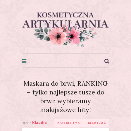
Kosmetyczna Artykularnia
Maskara do brwi, RANKING
– tylko najlepsze tusze do
brwi; wybieramy
makijażowe hity!
przez
Klaudia
KOSMETYKI
MAKIJAŻ