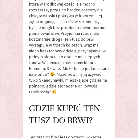
która w środkowej części się mocno
rozszerza, przez co bardzo precyzyjnie
chwyta włoski i pokrywa je kolorem. Jej
ząbki odginają się na różne strony tak,
byście mogli bez problemu równomiernie
pomalować brwi. Przyjemna rzecz, ale
koszmarnie droga. Ten tusz do brwi
występuje w trzech kolorach. Brąz ma
nieco kasztanowy odcień, przynajmniej w
pełnym słońcu, co dodaje mu ciepłych
tonów. W cieniu ma nieco inny kolor…
Hmmmm. Dziwne. Może to nie jest maskara
na słońce?
Może powinny ją używać
tylko Skandynawki, mieszkające gdzieś na
północy, gdzie słoneczne dni bywają
rzadkością?
GDZIE KUPIĆ TEN
TUSZ DO BRWI?
Ten tusz do brwi jest dostępny w każdej