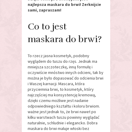
najlepsza maskara do brwi! Zerknijcie
sami, zapraszam!
Co to jest
maskara do brwi?
To rzecz jasna kosmetyk, podobny
wyglądem do tuszu do rzęs. Jednak ma
mniejsza szczoteczkę, inną formułę i
oczywiście mnóstwo innych odcieni, tak by
można je było dopasować do odcienia brwi
i Waszej karnacji. Mascara, która
przyciemnia brwi, to kosmetyk, który
najczęściej ma konsystencję kremową,
dzięki czemu możliwe jest nadanie
odpowiedniego kształtu i koloru brwiom.
ważne jest jednak to, że brwi nawet po
kilku warstwach tuszu powinny wyglądać
naturalnie, schludnie i elegancko. Dobra
maskara do brwi maluje włoski bez