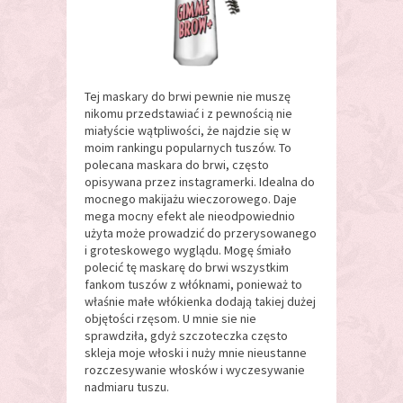
Tej maskary do brwi pewnie nie muszę
nikomu przedstawiać i z pewnością nie
miałyście wątpliwości, że najdzie się w
moim rankingu popularnych tuszów. To
polecana maskara do brwi, często
opisywana przez instagramerki. Idealna do
mocnego makijażu wieczorowego. Daje
mega mocny efekt ale nieodpowiednio
użyta może prowadzić do przerysowanego
i groteskowego wyglądu. Mogę śmiało
polecić tę maskarę do brwi wszystkim
fankom tuszów z włóknami, ponieważ to
właśnie małe włókienka dodają takiej dużej
objętości rzęsom. U mnie sie nie
sprawdziła, gdyż szczoteczka często
skleja moje włoski i nuży mnie nieustanne
rozczesywanie włosków i wyczesywanie
nadmiaru tuszu.