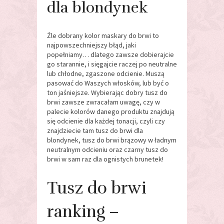
dla blondynek
Źle dobrany kolor maskary do brwi to
najpowszechniejszy błąd, jaki
popełniamy… dlatego zawsze dobierajcie
go starannie, i sięgajcie raczej po neutralne
lub chłodne, zgaszone odcienie. Muszą
pasować do Waszych włosków, lub być o
ton jaśniejsze. Wybierając dobry tusz do
brwi zawsze zwracałam uwagę, czy w
palecie kolorów danego produktu znajdują
się odcienie dla każdej tonacji, czyli czy
znajdziecie tam tusz do brwi dla
blondynek, tusz do brwi brązowy w ładnym
neutralnym odcieniu oraz czarny tusz do
brwi w sam raz dla ognistych brunetek!
Tusz do brwi
ranking –