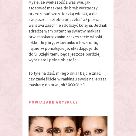
Myślę, że wiekszość z was wie, jak
stosować maskarę do brwi: wystarczy
przeczesać szczoteczką włoski, a dla
zwiększenia efektu odczekać aż pierwsa
warstwa zaschnie i dołożyć kolejna. Jednak
zdradzę wam patent na świetny makijaz
brwi maskarą: zanim zaczeszecie włoski
lekko do góry, w kierunku ich wzrostu,
najpierw pomalujcie je, układając je do
dołu. Dzięki temu będą jeszcze bardziej
wyraziste i pełne objętości!
To tyle na dziś, miłego dnia ! Dajcie znać,
czy znaleźliście w rankingu swoją najlepsza
maskarę do brwi, ok? XOXO! <3
POWIĄZANE ARTYKUŁY