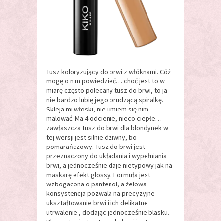
Tusz koloryzujący do brwi z włóknami. Cóż
mogę o nim powiedzieć… choć jest to w
miarę często polecany tusz do brwi, to ja
nie bardzo lubię jego brudzącą spiralkę.
Skleja mi włoski, nie umiem się nim
malować. Ma 4 odcienie, nieco ciepłe…
zawłaszcza tusz do brwi dla blondynek w
tej wersji jest silnie dziwny, bo
pomarańczowy. Tusz do brwi jest
przeznaczony do układania i wypełniania
brwi, a jednocześnie daje nietypowy jak na
maskarę efekt glossy. Formuła jest
wzbogacona o pantenol, a żelowa
konsystencja pozwala na precyzyjne
ukształtowanie brwi i ich delikatne
utrwalenie , dodając jednocześnie blasku.