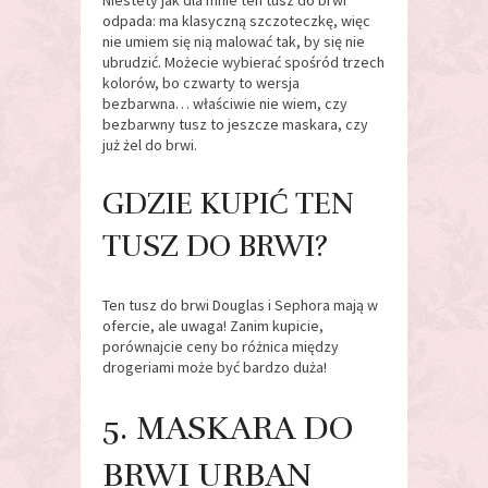
Niestety jak dla mnie ten tusz do brwi
odpada: ma klasyczną szczoteczkę, więc
nie umiem się nią malować tak, by się nie
ubrudzić. Możecie wybierać spośród trzech
kolorów, bo czwarty to wersja
bezbarwna… właściwie nie wiem, czy
bezbarwny tusz to jeszcze maskara, czy
już żel do brwi.
GDZIE KUPIĆ TEN
TUSZ DO BRWI?
Ten tusz do brwi Douglas i Sephora mają w
ofercie, ale uwaga! Zanim kupicie,
porównajcie ceny bo różnica między
drogeriami może być bardzo duża!
5. MASKARA DO
BRWI URBAN